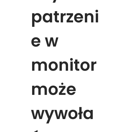
patrzeni
e w
monitor
może
wywoła