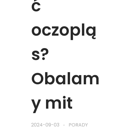
ć
oczoplą
s?
Obalam
y mit
2024-09-03
PORADY